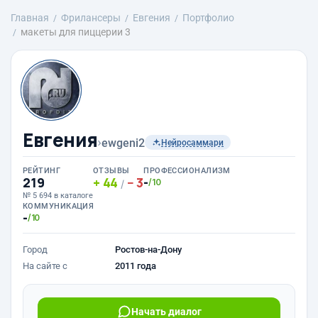
Главная
Фрилансеры
Евгения
Портфолио
макеты для пиццерии 3
Евгения
›
ewgeni2
Нейросаммари
РЕЙТИНГ
ОТЗЫВЫ
ПРОФЕССИОНАЛИЗМ
219
44
3
-
/10
/
№ 5 694 в каталоге
КОММУНИКАЦИЯ
-
/10
Город
Ростов-на-Дону
На сайте с
2011 года
Начать диалог