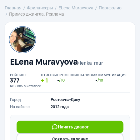
Главная
Фрилансеры
ELena Muravyova
Портфолио
Пример джингла. Реклама
ELena Muravyova
›
lenka_mur
РЕЙТИНГ
ОТЗЫВЫ
ПРОФЕССИОНАЛИЗМ
КОММУНИКАЦИЯ
377
1
-
-
/10
/10
№ 2 885 в каталоге
Город
Ростов-на-Дону
На сайте с
2012 года
Начать диалог
Создать задание