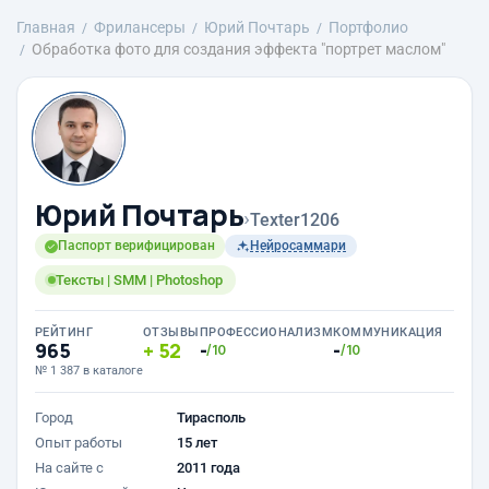
Главная
Фрилансеры
Юрий Почтарь
Портфолио
Обработка фото для создания эффекта "портрет маслом"
Юрий Почтарь
›
Texter1206
Паспорт верифицирован
Нейросаммари
Тексты | SMM | Photoshop
РЕЙТИНГ
ОТЗЫВЫ
ПРОФЕССИОНАЛИЗМ
КОММУНИКАЦИЯ
965
52
-
-
/10
/10
№ 1 387 в каталоге
Город
Тирасполь
Опыт работы
15 лет
На сайте с
2011 года