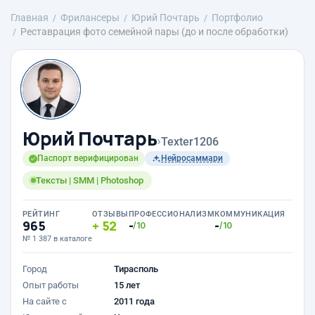
Главная
Фрилансеры
Юрий Почтарь
Портфолио
Реставрация фото семейной пары (до и после обработки)
Юрий Почтарь
›
Texter1206
Паспорт верифицирован
Нейросаммари
Тексты | SMM | Photoshop
РЕЙТИНГ
ОТЗЫВЫ
ПРОФЕССИОНАЛИЗМ
КОММУНИКАЦИЯ
965
52
-
-
/10
/10
№ 1 387 в каталоге
Город
Тирасполь
Опыт работы
15 лет
На сайте с
2011 года