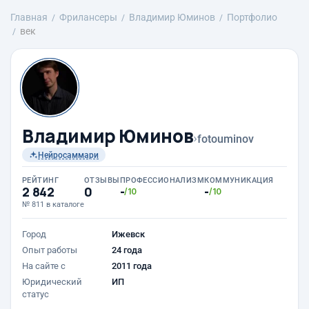
Главная
Фрилансеры
Владимир Юминов
Портфолио
век
Владимир Юминов
›
fotouminov
Нейросаммари
РЕЙТИНГ
ОТЗЫВЫ
ПРОФЕССИОНАЛИЗМ
КОММУНИКАЦИЯ
2 842
0
-
-
/10
/10
№ 811 в каталоге
Город
Ижевск
Опыт работы
24 года
На сайте с
2011 года
Юридический
ИП
статус