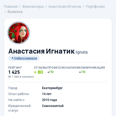
Главная
Фрилансеры
Анастасия Игнатик
Портфолио
Вывеска
Анастасия Игнатик
›
Ignata
Нейросаммари
РЕЙТИНГ
ОТЗЫВЫ
ПРОФЕССИОНАЛИЗМ
КОММУНИКАЦИЯ
1 425
80
-
-
/10
/10
№ 1 060 в каталоге
Город
Екатеринбург
Опыт работы
14 лет
На сайте с
2010 года
Юридический
Самозанятый
статус