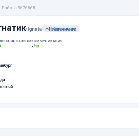
Работа 3676665
гнатик
›
Ignata
Нейросаммари
ОФЕССИОНАЛИЗМ
КОММУНИКАЦИЯ
-
0
/10
инбург
ода
анятый