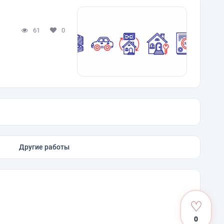
61
0
Другие работы
♡
0