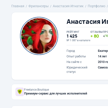
Главная
Фрилансеры
Анастасия Игнатик
Портфолио
Анастасия И
РЕЙТИНГ
ОТЗЫВЫ
ПР
1 425
80
-
/1
№ 1 087 в каталоге
Город
Екатер
Опыт работы
14 лет
На сайте с
2010 г
Юридический
Самоз
статус
Freelance.Boutique
Премиум-сервис для лучших исполнителей