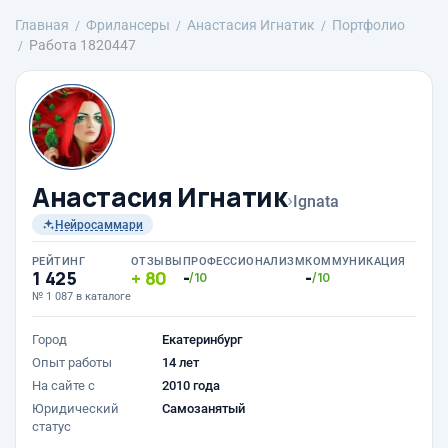
Главная
Фрилансеры
Анастасия Игнатик
Портфолио
Работа 1820447
Анастасия Игнатик
›
Ignata
Нейросаммари
РЕЙТИНГ
ОТЗЫВЫ
ПРОФЕССИОНАЛИЗМ
КОММУНИКАЦИЯ
1 425
80
-
-
/10
/10
№ 1 087 в каталоге
Город
Екатеринбург
Опыт работы
14 лет
На сайте с
2010 года
Юридический
Самозанятый
статус