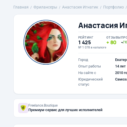
Главная
Фрилансеры
Анастасия Игнатик
Портфолио
Анастасия И
РЕЙТИНГ
ОТЗЫВЫ
ПР
1 425
80
-
/1
№ 1 078 в каталоге
Город
Екатер
Опыт работы
14 лет
На сайте с
2010 г
Юридический
Самоз
статус
Freelance.Boutique
Премиум-сервис для лучших исполнителей