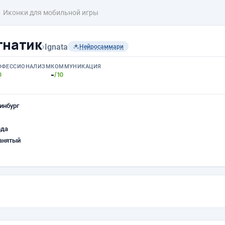
Иконки для мобильной игры
гнатик
›
Ignata
Нейросаммари
ОФЕССИОНАЛИЗМ
КОММУНИКАЦИЯ
-
0
/10
инбург
ода
анятый