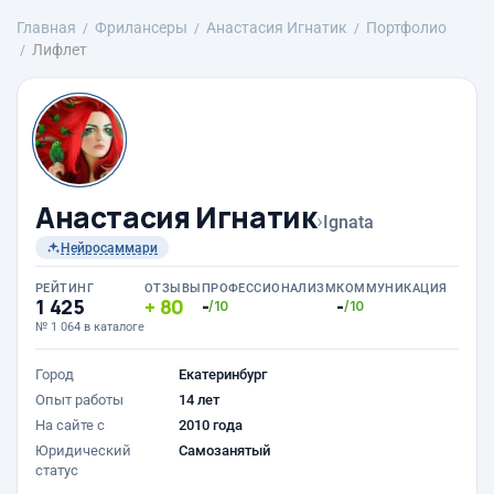
Главная
Фрилансеры
Анастасия Игнатик
Портфолио
Лифлет
Анастасия Игнатик
›
Ignata
Нейросаммари
РЕЙТИНГ
ОТЗЫВЫ
ПРОФЕССИОНАЛИЗМ
КОММУНИКАЦИЯ
1 425
80
-
-
/10
/10
№ 1 064 в каталоге
Город
Екатеринбург
Опыт работы
14 лет
На сайте с
2010 года
Юридический
Самозанятый
статус