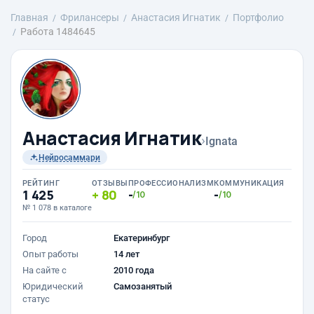
Главная
Фрилансеры
Анастасия Игнатик
Портфолио
Работа 1484645
Анастасия Игнатик
›
Ignata
Нейросаммари
РЕЙТИНГ
ОТЗЫВЫ
ПРОФЕССИОНАЛИЗМ
КОММУНИКАЦИЯ
1 425
80
-
-
/10
/10
№ 1 078 в каталоге
Город
Екатеринбург
Опыт работы
14 лет
На сайте с
2010 года
Юридический
Самозанятый
статус