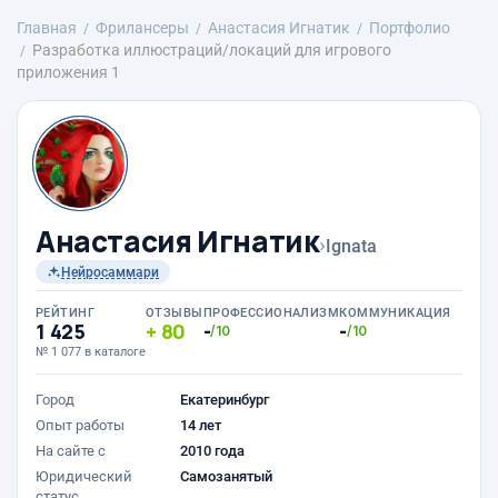
Главная
Фрилансеры
Анастасия Игнатик
Портфолио
Разработка иллюстраций/локаций для игрового
приложения 1
Анастасия Игнатик
›
Ignata
Нейросаммари
РЕЙТИНГ
ОТЗЫВЫ
ПРОФЕССИОНАЛИЗМ
КОММУНИКАЦИЯ
1 425
80
-
-
/10
/10
№ 1 077 в каталоге
Город
Екатеринбург
Опыт работы
14 лет
На сайте с
2010 года
Юридический
Самозанятый
статус