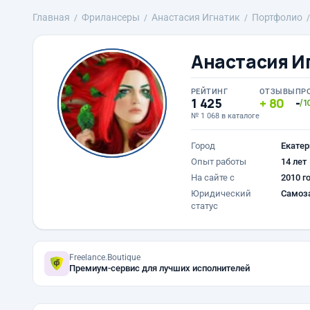
Главная
Фрилансеры
Анастасия Игнатик
Портфолио
Анастасия И
РЕЙТИНГ
ОТЗЫВЫ
ПР
1 425
80
-
/1
№ 1 068 в каталоге
Город
Екатер
Опыт работы
14 лет
На сайте с
2010 г
Юридический
Самоз
статус
Freelance.Boutique
Премиум-сервис для лучших исполнителей