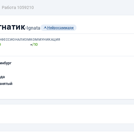
Работа 1059210
гнатик
›
Ignata
Нейросаммари
ОФЕССИОНАЛИЗМ
КОММУНИКАЦИЯ
-
0
/10
инбург
ода
анятый