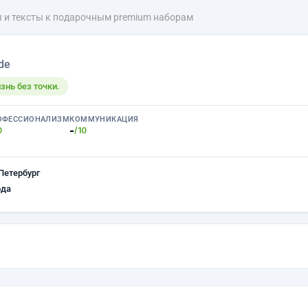
 и тексты к подарочным premium наборам
de
знь без точки.
ОФЕССИОНАЛИЗМ
КОММУНИКАЦИЯ
-
0
/10
Петербург
ода