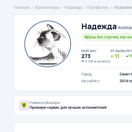
Главная
Фрилансеры
Надежда
Портфолио
Названия
Надежда
›
kosna
День без строчки, как жи
РЕЙТИНГ
ОТЗЫВЫ
ПР
273
11
-
/1
№ 4 339 в каталоге
Город
Санкт-
На сайте с
2014 г
Freelance.Boutique
Премиум-сервис для лучших исполнителей