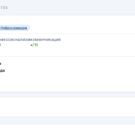
5154
Нейросаммари
ОФЕССИОНАЛИЗМ
КОММУНИКАЦИЯ
-
0
/10
а
ода