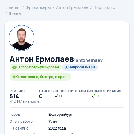
Главная
Фрилансеры
Антон Ермолаев
Портфолио
Вилка
Антон Ермолаев
›
antonemaev
Паспорт верифицирован
Нейросаммари
Качественно, быстро, в срок.
РЕЙТИНГ
ОТЗЫВЫ
ПРОФЕССИОНАЛИЗМ
КОММУНИКАЦИЯ
514
0
-
-
/10
/10
№ 2 187 в каталоге
Город
Екатеринбург
Опыт работы
7 лет
На сайте с
2022 года