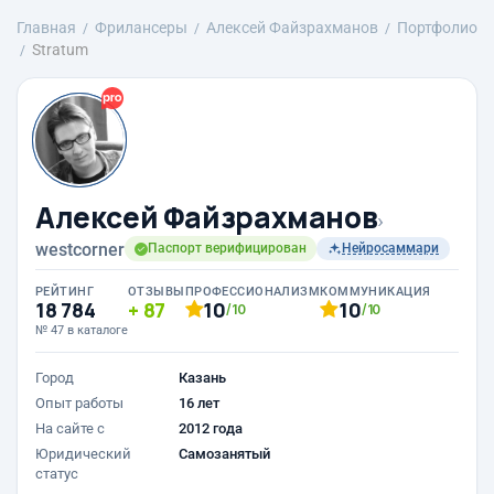
Главная
Фрилансеры
Алексей Файзрахманов
Портфолио
Stratum
Алексей Файзрахманов
›
westcorner
Паспорт верифицирован
Нейросаммари
РЕЙТИНГ
ОТЗЫВЫ
ПРОФЕССИОНАЛИЗМ
КОММУНИКАЦИЯ
18 784
87
10
10
/10
/10
№ 47 в каталоге
Город
Казань
Опыт работы
16 лет
На сайте с
2012 года
Юридический
Самозанятый
статус