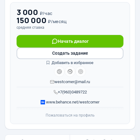
3 000
₽/час
150 000
₽/месяц
средняя ставка
Начать диалог
Создать задание
Добавить в избранное
westcorner@mail.ru
+7(960)0489722
www.behance.net/westcorner
Пожаловаться на профиль