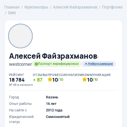
Главная
Фрилансеры
Алексей Файзрахманов
Портфолио
Gett
Алексей Файзрахманов
›
westcorner
Паспорт верифицирован
Нейросаммари
РЕЙТИНГ
ОТЗЫВЫ
ПРОФЕССИОНАЛИЗМ
КОММУНИКАЦИЯ
18 784
87
10
10
/10
/10
№ 48 в каталоге
Город
Казань
Опыт работы
16 лет
На сайте с
2012 года
Юридический
Самозанятый
статус