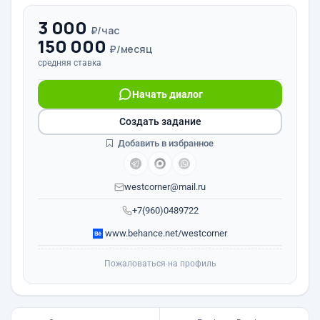
3 000
₽/час
150 000
₽/месяц
средняя ставка
Начать диалог
Создать задание
Добавить в избранное
westcorner@mail.ru
+7(960)0489722
www.behance.net/westcorner
Пожаловаться на профиль