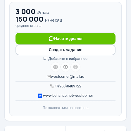
3 000
₽/час
150 000
₽/месяц
средняя ставка
Начать диалог
Создать задание
Добавить в избранное
westcorner@mail.ru
+7(960)0489722
www.behance.net/westcorner
Пожаловаться на профиль