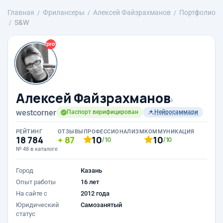
Главная
Фрилансеры
Алексей Файзрахманов
Портфолио
S&W
Алексей Файзрахманов
›
westcorner
Паспорт верифицирован
Нейросаммари
РЕЙТИНГ
ОТЗЫВЫ
ПРОФЕССИОНАЛИЗМ
КОММУНИКАЦИЯ
18 784
87
10
10
/10
/10
№ 48 в каталоге
Город
Казань
Опыт работы
16 лет
На сайте с
2012 года
Юридический
Самозанятый
статус