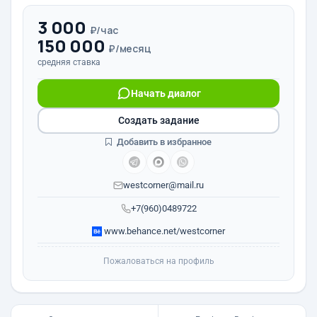
3 000
₽/час
150 000
₽/месяц
средняя ставка
Начать диалог
Создать задание
Добавить в избранное
westcorner@mail.ru
+7(960)0489722
www.behance.net/westcorner
Пожаловаться на профиль