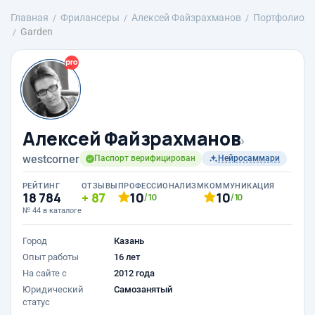
Главная
Фрилансеры
Алексей Файзрахманов
Портфолио
Garden
Алексей Файзрахманов
›
westcorner
Паспорт верифицирован
Нейросаммари
РЕЙТИНГ
ОТЗЫВЫ
ПРОФЕССИОНАЛИЗМ
КОММУНИКАЦИЯ
18 784
87
10
10
/10
/10
№ 44 в каталоге
Город
Казань
Опыт работы
16 лет
На сайте с
2012 года
Юридический
Самозанятый
статус