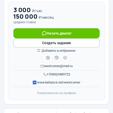
3 000
₽/час
150 000
₽/месяц
средняя ставка
Начать диалог
Создать задание
Добавить в избранное
westcorner@mail.ru
+7(960)0489722
www.behance.net/westcorner
Пожаловаться на профиль