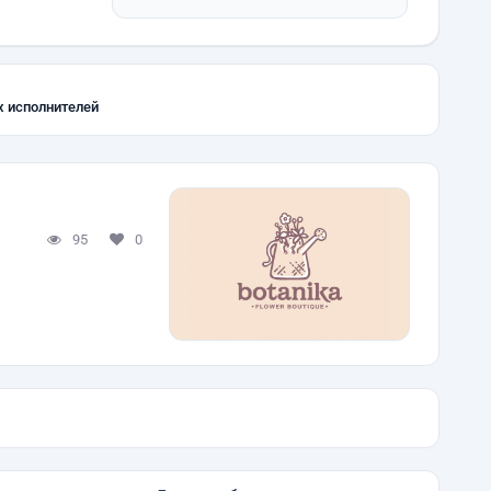
х исполнителей
95
0