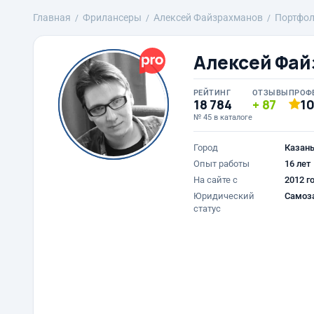
Главная
Фрилансеры
Алексей Файзрахманов
Портфо
Алексей Фай
РЕЙТИНГ
ОТЗЫВЫ
ПРОФ
18 784
87
1
№ 45 в каталоге
Город
Казан
Опыт работы
16 лет
На сайте с
2012 г
Юридический
Самоз
статус