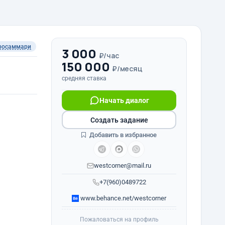
росаммари
3 000
₽/час
150 000
₽/месяц
средняя ставка
Начать диалог
Создать задание
Добавить в избранное
westcorner@mail.ru
+7(960)0489722
www.behance.net/westcorner
Пожаловаться на профиль