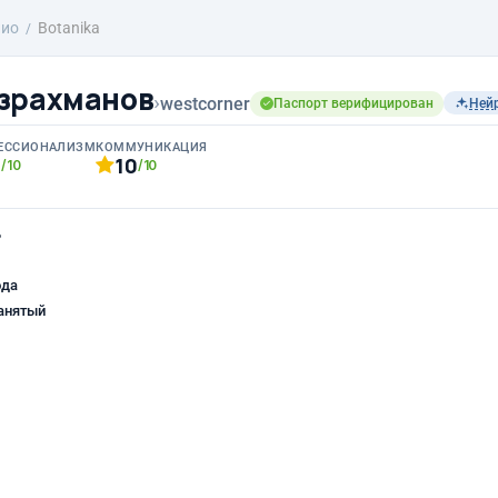
лио
Botanika
зрахманов
›
westcorner
Паспорт верифицирован
Ней
ЕССИОНАЛИЗМ
КОММУНИКАЦИЯ
0
10
/10
/10
ь
ода
анятый