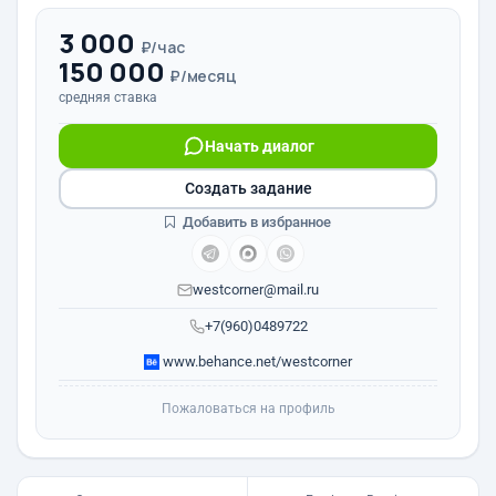
3 000
₽/час
150 000
₽/месяц
средняя ставка
Начать диалог
Создать задание
Добавить в избранное
westcorner@mail.ru
+7(960)0489722
www.behance.net/westcorner
Пожаловаться на профиль