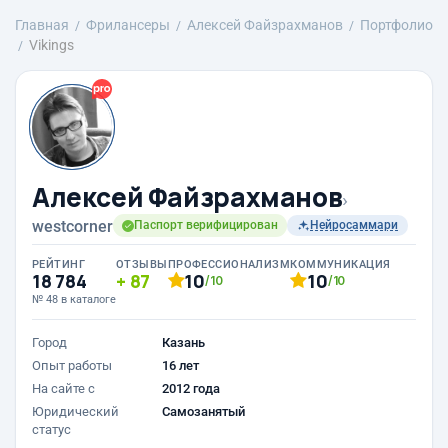
Главная
Фрилансеры
Алексей Файзрахманов
Портфолио
Vikings
Алексей Файзрахманов
›
westcorner
Паспорт верифицирован
Нейросаммари
РЕЙТИНГ
ОТЗЫВЫ
ПРОФЕССИОНАЛИЗМ
КОММУНИКАЦИЯ
18 784
87
10
10
/10
/10
№ 48 в каталоге
Город
Казань
Опыт работы
16 лет
На сайте с
2012 года
Юридический
Самозанятый
статус