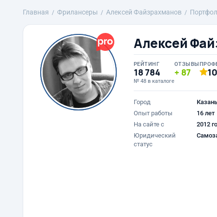
Главная
Фрилансеры
Алексей Файзрахманов
Портфо
Алексей Фай
РЕЙТИНГ
ОТЗЫВЫ
ПРОФ
18 784
87
1
№ 48 в каталоге
Город
Казан
Опыт работы
16 лет
На сайте с
2012 г
Юридический
Самоз
статус