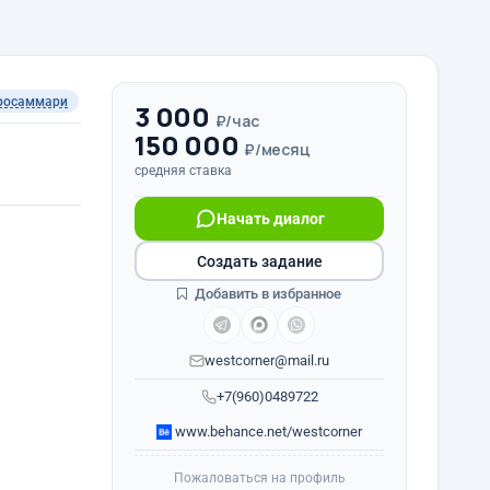
росаммари
3 000
₽/час
150 000
₽/месяц
средняя ставка
Начать диалог
Создать задание
Добавить в избранное
westcorner@mail.ru
+7(960)0489722
www.behance.net/westcorner
Пожаловаться на профиль