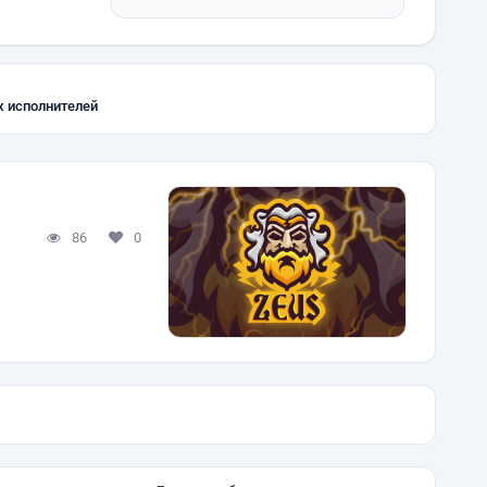
х исполнителей
86
0