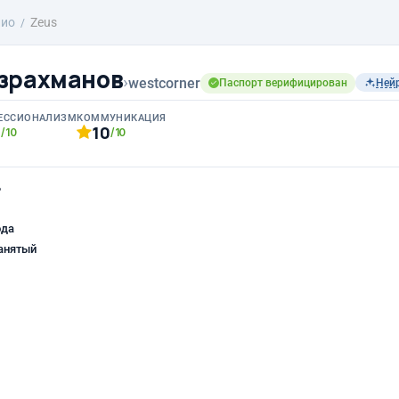
лио
Zeus
зрахманов
›
westcorner
Паспорт верифицирован
Ней
ЕССИОНАЛИЗМ
КОММУНИКАЦИЯ
0
10
/10
/10
ь
ода
анятый