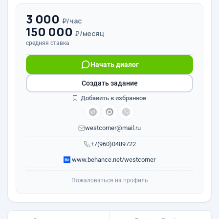
3 000
₽/час
150 000
₽/месяц
средняя ставка
Начать диалог
Создать задание
Добавить в избранное
westcorner@mail.ru
+7(960)0489722
www.behance.net/westcorner
Пожаловаться на профиль