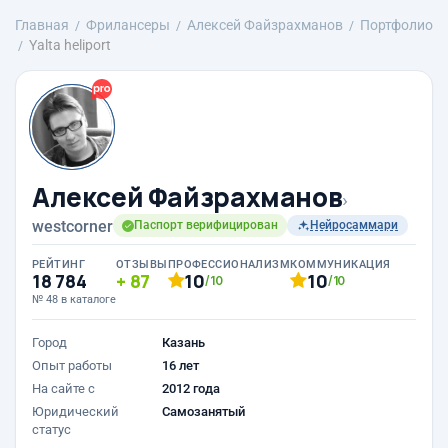
Главная
Фрилансеры
Алексей Файзрахманов
Портфолио
Yalta heliport
Алексей Файзрахманов
›
westcorner
Паспорт верифицирован
Нейросаммари
РЕЙТИНГ
ОТЗЫВЫ
ПРОФЕССИОНАЛИЗМ
КОММУНИКАЦИЯ
18 784
87
10
10
/10
/10
№ 48 в каталоге
Город
Казань
Опыт работы
16 лет
На сайте с
2012 года
Юридический
Самозанятый
статус