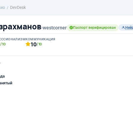
лио
DevDesk
зрахманов
›
westcorner
Паспорт верифицирован
Ней
ЕССИОНАЛИЗМ
КОММУНИКАЦИЯ
0
10
/10
/10
ь
ода
анятый