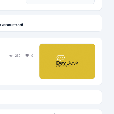
х исполнителей
239
0