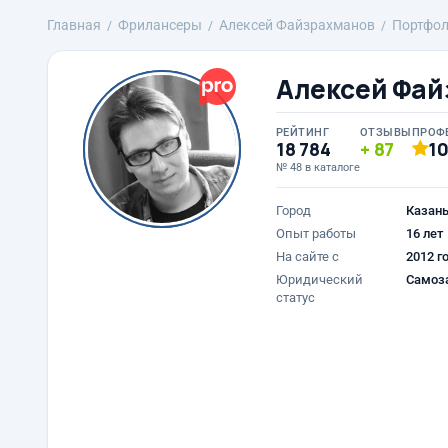
Главная
Фрилансеры
Алексей Файзрахманов
Портфо
Алексей Фай
РЕЙТИНГ
ОТЗЫВЫ
ПРОФ
18 784
87
1
№ 48 в каталоге
Город
Казан
Опыт работы
16 лет
На сайте с
2012 г
Юридический
Самоз
статус