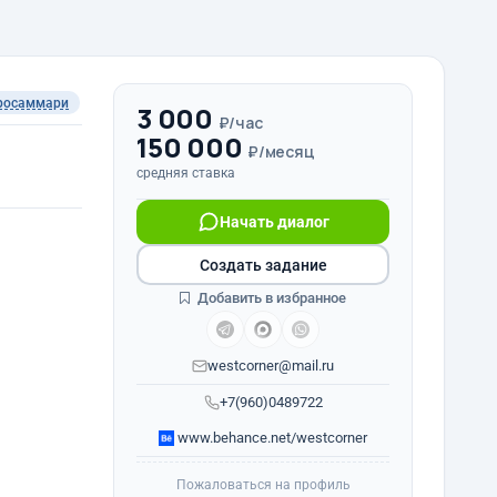
росаммари
3 000
₽/час
150 000
₽/месяц
средняя ставка
Начать диалог
Создать задание
Добавить в избранное
westcorner@mail.ru
+7(960)0489722
www.behance.net/westcorner
Пожаловаться на профиль