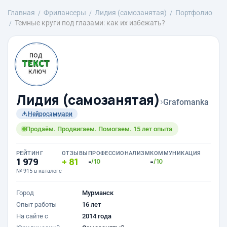
Главная
Фрилансеры
Лидия (самозанятая)
Портфолио
Темные круги под глазами: как их избежать?
Лидия (самозанятая)
›
Grafomanka
Нейросаммари
Продаём. Продвигаем. Помогаем. 15 лет опыта
РЕЙТИНГ
ОТЗЫВЫ
ПРОФЕССИОНАЛИЗМ
КОММУНИКАЦИЯ
1 979
81
-
-
/10
/10
№ 915 в каталоге
Город
Мурманск
Опыт работы
16 лет
На сайте с
2014 года