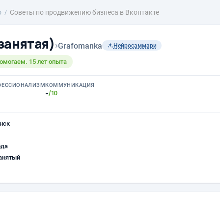
о
Советы по продвижению бизнеса в Вконтакте
занятая)
›
Grafomanka
Нейросаммари
омогаем. 15 лет опыта
ФЕССИОНАЛИЗМ
КОММУНИКАЦИЯ
-
/10
нск
ода
анятый