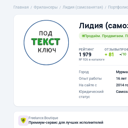
Главная
Фрилансеры
Лидия (самозанятая)
Портфоли
Лидия (само
Продаём. Продвигаем. П
РЕЙТИНГ
ОТЗЫВЫ
ПРО
1 979
81
-
/10
№ 926 в каталоге
Город
Мурма
Опыт работы
16 лет
На сайте с
2014 г
Юридический
Самоз
статус
Freelance.Boutique
Премиум-сервис для лучших исполнителей