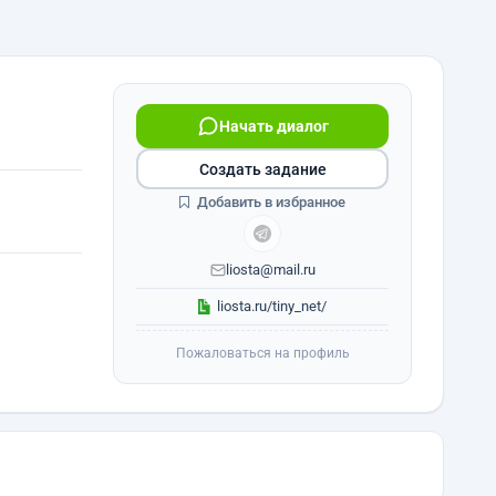
Начать диалог
Создать задание
Добавить в избранное
liosta@mail.ru
liosta.ru/tiny_net/
Пожаловаться на профиль