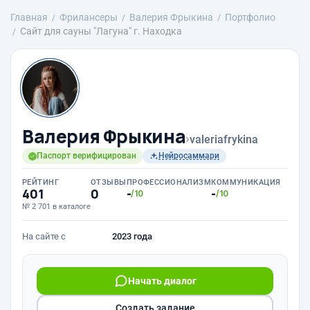
Главная
Фрилансеры
Валерия Фрыкина
Портфолио
Сайт для сауны "Лагуна" г. Находка
Валерия Фрыкина
›
valeriafrykina
Паспорт верифицирован
Нейросаммари
РЕЙТИНГ
ОТЗЫВЫ
ПРОФЕССИОНАЛИЗМ
КОММУНИКАЦИЯ
401
0
-
-
/10
/10
№ 2 701 в каталоге
На сайте с
2023 года
Начать диалог
Создать задание