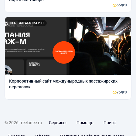
65
0
ВЕБ-РАЗРАБОТКА И IT
Корпоративный сайт междуныродных пассажирских
перевозок
75
0
© 2026 freelance.ru
Сервисы
Помощь
Поиск