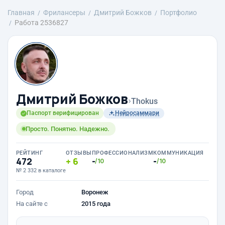
Главная
Фрилансеры
Дмитрий Божков
Портфолио
Работа 2536827
Дмитрий Божков
›
Thokus
Паспорт верифицирован
Нейросаммари
Просто. Понятно. Надежно.
РЕЙТИНГ
ОТЗЫВЫ
ПРОФЕССИОНАЛИЗМ
КОММУНИКАЦИЯ
472
6
-
-
/10
/10
№ 2 332 в каталоге
Город
Воронеж
На сайте с
2015 года