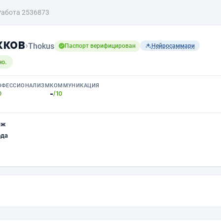
Работа 2536873
жков
›
Thokus
Паспорт верифицирован
Нейросаммари
но.
ОФЕССИОНАЛИЗМ
КОММУНИКАЦИЯ
-
0
/10
еж
ода