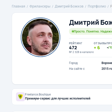
Главная
Фрилансеры
Дмитрий Божков
Портфолио
Дмитрий Бо
Просто. Понятно. Надеж
РЕЙТИНГ
ОТЗЫВЫ
ПР
472
6
-
/1
№ 2 328 в каталоге
Город
Ворон
На сайте с
2015 г
Freelance.Boutique
Премиум-сервис для лучших исполнителей