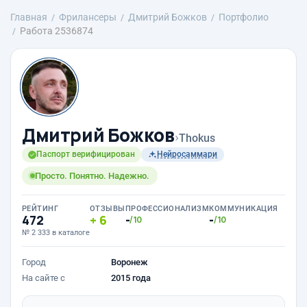
Главная
Фрилансеры
Дмитрий Божков
Портфолио
Работа 2536874
Дмитрий Божков
›
Thokus
Паспорт верифицирован
Нейросаммари
Просто. Понятно. Надежно.
РЕЙТИНГ
ОТЗЫВЫ
ПРОФЕССИОНАЛИЗМ
КОММУНИКАЦИЯ
472
6
-
-
/10
/10
№ 2 333 в каталоге
Город
Воронеж
На сайте с
2015 года