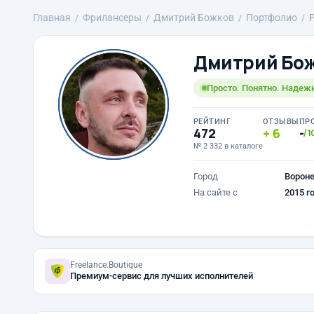
Главная
Фрилансеры
Дмитрий Божков
Портфолио
Дмитрий Бо
Просто. Понятно. Надеж
РЕЙТИНГ
ОТЗЫВЫ
ПР
472
6
-
/1
№ 2 332 в каталоге
Город
Ворон
На сайте с
2015 г
Freelance.Boutique
Премиум-сервис для лучших исполнителей