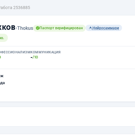
Работа 2536885
жков
›
Thokus
Паспорт верифицирован
Нейросаммари
но.
ОФЕССИОНАЛИЗМ
КОММУНИКАЦИЯ
-
0
/10
еж
ода