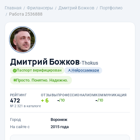
Главная
Фрилансеры
Дмитрий Божков
Портфолио
Работа 2536888
Дмитрий Божков
›
Thokus
Паспорт верифицирован
Нейросаммари
Просто. Понятно. Надежно.
РЕЙТИНГ
ОТЗЫВЫ
ПРОФЕССИОНАЛИЗМ
КОММУНИКАЦИЯ
472
6
-
-
/10
/10
№ 2 321 в каталоге
Город
Воронеж
На сайте с
2015 года