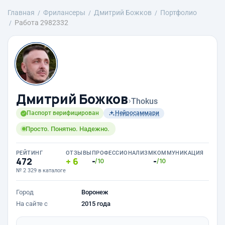
Главная
Фрилансеры
Дмитрий Божков
Портфолио
Работа 2982332
Дмитрий Божков
›
Thokus
Паспорт верифицирован
Нейросаммари
Просто. Понятно. Надежно.
РЕЙТИНГ
ОТЗЫВЫ
ПРОФЕССИОНАЛИЗМ
КОММУНИКАЦИЯ
472
6
-
-
/10
/10
№ 2 329 в каталоге
Город
Воронеж
На сайте с
2015 года