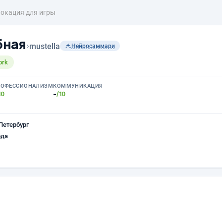
окация для игры
бная
›
mustella
Нейросаммари
ork
РОФЕССИОНАЛИЗМ
КОММУНИКАЦИЯ
-
10
/10
Петербург
ода