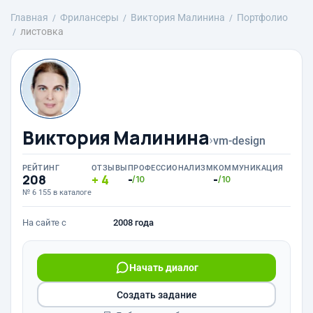
Главная
Фрилансеры
Виктория Малинина
Портфолио
листовка
Виктория Малинина
›
vm-design
РЕЙТИНГ
ОТЗЫВЫ
ПРОФЕССИОНАЛИЗМ
КОММУНИКАЦИЯ
208
4
-
-
/10
/10
№ 6 155 в каталоге
На сайте с
2008 года
Начать диалог
Создать задание