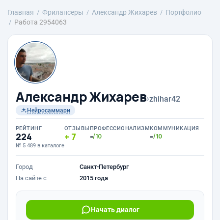
Главная
Фрилансеры
Александр Жихарев
Портфолио
Работа 2954063
Александр Жихарев
›
zhihar42
Нейросаммари
РЕЙТИНГ
ОТЗЫВЫ
ПРОФЕССИОНАЛИЗМ
КОММУНИКАЦИЯ
224
7
-
-
/10
/10
№ 5 489 в каталоге
Город
Санкт-Петербург
На сайте с
2015 года
Начать диалог