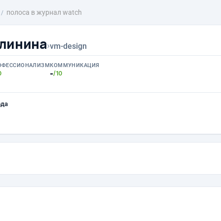
полоса в журнал watch
алинина
›
vm-design
ОФЕССИОНАЛИЗМ
КОММУНИКАЦИЯ
-
0
/10
ода