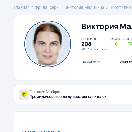
Главная
Фрилансеры
Виктория Малинина
Портфолио
Виктория М
РЕЙТИНГ
ОТЗЫВЫ
ПР
208
4
-
/1
№ 6 153 в каталоге
На сайте с
2008 г
Freelance.Boutique
Премиум-сервис для лучших исполнителей