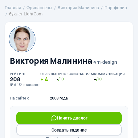
Главная
Фрилансеры
Виктория Малинина
Портфолио
буклет LightCom
Виктория Малинина
›
vm-design
РЕЙТИНГ
ОТЗЫВЫ
ПРОФЕССИОНАЛИЗМ
КОММУНИКАЦИЯ
208
4
-
-
/10
/10
№ 6 154 в каталоге
На сайте с
2008 года
Начать диалог
Создать задание