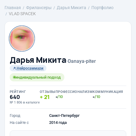
Главная
Фрилансеры
Дарья Микита
Портфолио
VLAD SPACEK
Дарья Микита
›
Danaya-piter
Нейросаммари
индивидуальный подход
РЕЙТИНГ
ОТЗЫВЫ
ПРОФЕССИОНАЛИЗМ
КОММУНИКАЦИЯ
640
21
-
-
/10
/10
№ 1 806 в каталоге
Город
Санкт-Петербург
На сайте с
2014 года