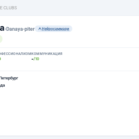
E CLUBS
а
›
Danaya-piter
Нейросаммари
ОФЕССИОНАЛИЗМ
КОММУНИКАЦИЯ
-
0
/10
Петербург
ода