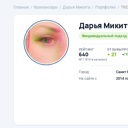
Главная
Фрилансеры
Дарья Микита
Портфолио
TRE
Дарья Микит
индивидуальный подход
РЕЙТИНГ
ОТЗЫВЫ
ПР
640
21
-
/1
№ 1 814 в каталоге
Город
Санкт-
На сайте с
2014 г