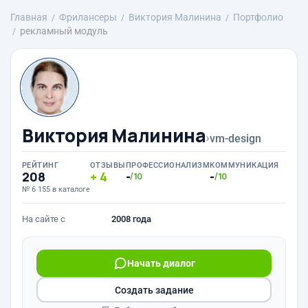
Главная
Фрилансеры
Виктория Малинина
Портфолио
рекламный модуль
Виктория Малинина
›
vm-design
РЕЙТИНГ
ОТЗЫВЫ
ПРОФЕССИОНАЛИЗМ
КОММУНИКАЦИЯ
208
4
-
-
/10
/10
№ 6 155 в каталоге
На сайте с
2008 года
Начать диалог
Создать задание