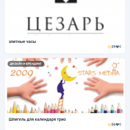
элитные часы
39
0
ДИЗАЙН И БРЕНДИНГ
Шпигель для календаря трио
56
0