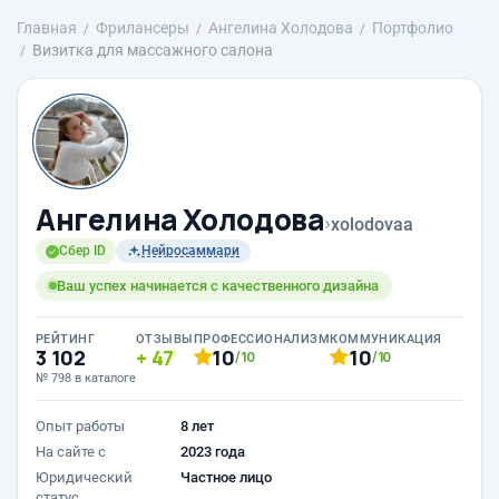
Главная
Фрилансеры
Ангелина Холодова
Портфолио
Визитка для массажного салона
Ангелина Холодова
›
xolodovaa
Сбер ID
Нейросаммари
Ваш успех начинается с качественного дизайна
РЕЙТИНГ
ОТЗЫВЫ
ПРОФЕССИОНАЛИЗМ
КОММУНИКАЦИЯ
3 102
47
10
10
/10
/10
№ 798 в каталоге
Опыт работы
8 лет
На сайте с
2023 года
Юридический
Частное лицо
статус