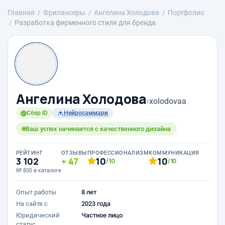
Главная
Фрилансеры
Ангелина Холодова
Портфолио
Разработка фирменного стиля для бренда
Ангелина Холодова
›
xolodovaa
Сбер ID
Нейросаммари
Ваш успех начинается с качественного дизайна
РЕЙТИНГ
ОТЗЫВЫ
ПРОФЕССИОНАЛИЗМ
КОММУНИКАЦИЯ
3 102
47
10
10
/10
/10
№ 800 в каталоге
Опыт работы
8 лет
На сайте с
2023 года
Юридический
Частное лицо
статус