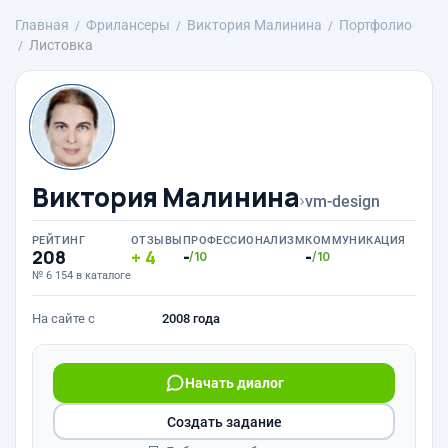
Главная
Фрилансеры
Виктория Малинина
Портфолио
Листовка
Виктория Малинина
›
vm-design
РЕЙТИНГ
ОТЗЫВЫ
ПРОФЕССИОНАЛИЗМ
КОММУНИКАЦИЯ
208
4
-
-
/10
/10
№ 6 154 в каталоге
На сайте с
2008 года
Начать диалог
Создать задание