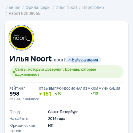
Главная
Фрилансеры
Илья Noort
Портфолио
Работа 2808966
Илья Noort
›
noort
Нейросаммари
Сайты, которым доверяют. Бренды, которые
вдохновляют
РЕЙТИНГ
ОТЗЫВЫ
ПРОФЕССИОНАЛИЗМ
КОММУНИКАЦИЯ
998
151
-
-
/10
/10
№ 1 331 в каталоге
Город
Санкт-Петербург
На сайте с
2016 года
Юридический
ИП
статус