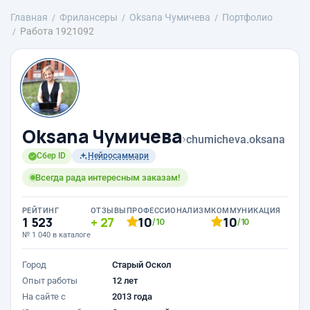
Главная
Фрилансеры
Oksana Чумичева
Портфолио
Работа 1921092
Oksana Чумичева
›
chumicheva.oksana
Сбер ID
Нейросаммари
Всегда рада интересным заказам!
РЕЙТИНГ
ОТЗЫВЫ
ПРОФЕССИОНАЛИЗМ
КОММУНИКАЦИЯ
1 523
27
10
10
/10
/10
№ 1 040 в каталоге
Город
Старый Оскол
Опыт работы
12 лет
На сайте с
2013 года