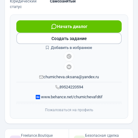
Юридический
Самозанятый
статус
Начать диалог
Создать задание
Добавить в избранное
chumicheva.oksana@yandex.ru
89524220594
www.behance.net/chumichevafd6f
Пожаловаться на профиль
Freelance.Boutique
Безопасная сделка