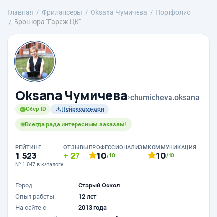
Главная
Фрилансеры
Oksana Чумичева
Портфолио
Брошюра "Гараж ЦК"
Oksana Чумичева
›
chumicheva.oksana
Сбер ID
Нейросаммари
Всегда рада интересным заказам!
РЕЙТИНГ
ОТЗЫВЫ
ПРОФЕССИОНАЛИЗМ
КОММУНИКАЦИЯ
1 523
27
10
10
/10
/10
№ 1 047 в каталоге
Город
Старый Оскол
Опыт работы
12 лет
На сайте с
2013 года