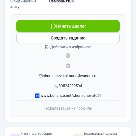
Юридический
Самозанятый
статус
Начать диалог
Создать задание
Добавить в избранное
chumicheva.oksana@yandex.ru
89524220594
www.behance.net/chumichevafd6f
Пожаловаться на профиль
Freelance.Boutique
Безопасная сделка