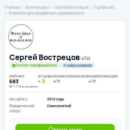
Главная
Фрилансеры
Сергей Вострецов
Портфолио
Этикетки для свадебного шампанского.
Сергей Вострецов
›
s7st
Паспорт верифицирован
Нейросаммари
РЕЙТИНГ
ОТЗЫВЫ
ПРОФЕССИОНАЛИЗМ
КОММУНИКАЦИЯ
683
3
-
-
/10
/10
№ 1 715 в каталоге
На сайте с
2014 года
Юридический
Самозанятый
статус
Начать диалог